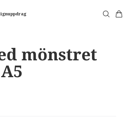
signuppdrag
ed mönstret
 A5