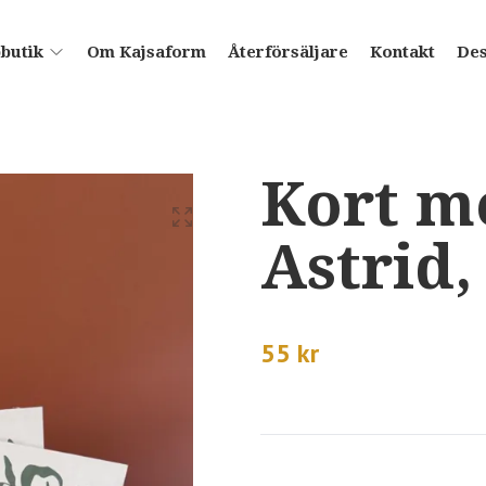
butik
Om Kajsaform
Återförsäljare
Kontakt
De
Kort m
Astrid,
55 kr