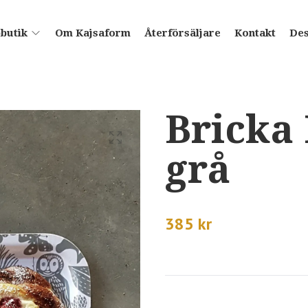
butik
Om Kajsaform
Återförsäljare
Kontakt
De
Bricka
grå
385 kr