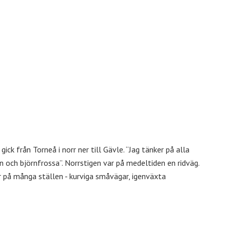
k från Torneå i norr ner till Gävle. “Jag tänker på alla
 och björnfrossa”. Norrstigen var på medeltiden en ridväg.
r på många ställen - kurviga småvägar, igenväxta