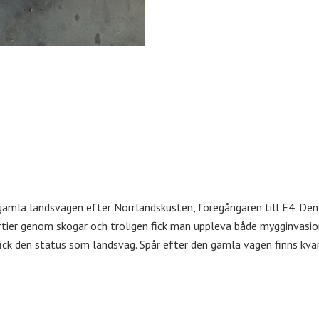
mla landsvägen efter Norrlandskusten, föregångaren till E4. Den gic
rtier genom skogar och troligen fick man uppleva både mygginvasion
fick den status som landsväg. Spår efter den gamla vägen finns kva