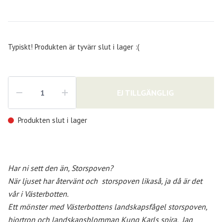
Typiskt! Produkten är tyvärr slut i lager :(
EJ TILLGÄNGLIG
Produkten slut i lager
Har ni sett den än, Storspoven?
När ljuset har återvänt och
storspoven likaså, ja då är det
vår i Västerbotten.
Ett mönster med Västerbottens landskapsfågel storspoven,
hjortron och landskapsblomman Kung Karls spira.
Jag