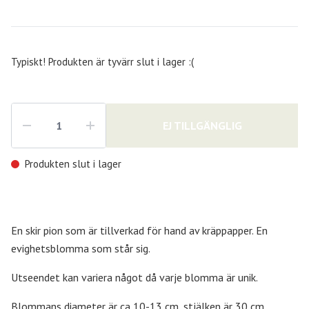
Typiskt! Produkten är tyvärr slut i lager :(
EJ TILLGÄNGLIG
Produkten slut i lager
En skir pion som är tillverkad för hand av kräppapper. En
evighetsblomma som står sig.
Utseendet kan variera något då varje blomma är unik.
Blommans diameter är ca 10-13 cm, stjälken är 30 cm.